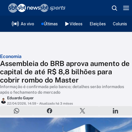
❮
voltar
Editorias
Ao vivo
Últimas
Vídeos
Eleições
Colunista
Economia
Assembleia do BRB aprova aumento de
capital de até R$ 8,8 bilhões para
cobrir rombo do Master
Informação é confirmada pelo banco; detalhes serão informados
após o fechamento do mercado
Eduardo Gayer
22/04/2026, 14:59
• Atualizado há 3 mêses