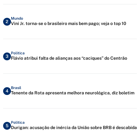
Mundo
2
Vini Jr. torna-se o brasileiro mais bem pago; veja o top 10
Política
3
Flávio atribui falta de alianças aos “caciques” do Centrão
Brasil
4
Tenente da Rota apresenta melhora neurológica, diz boletim
Política
5
Durigan: acusação de inércia da União sobre BRB é descabida