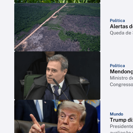
Política
Alertas 
Queda de 3
Política
Mendonça
Ministro d
Congresso 
Mundo
Trump di
Presidente
avaliação