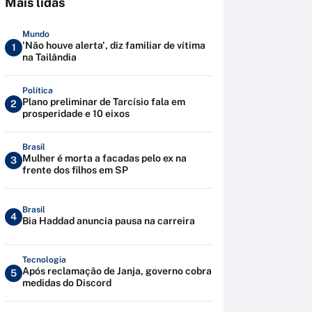
Mais lidas
Mundo
'Não houve alerta', diz familiar de vítima
1
na Tailândia
Política
Plano preliminar de Tarcísio fala em
2
prosperidade e 10 eixos
Brasil
Mulher é morta a facadas pelo ex na
3
frente dos filhos em SP
Brasil
4
Bia Haddad anuncia pausa na carreira
Tecnologia
Após reclamação de Janja, governo cobra
5
medidas do Discord