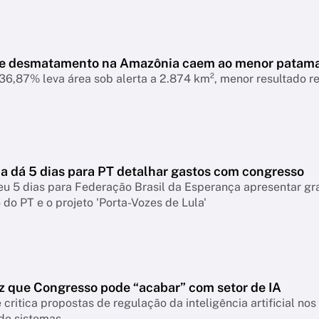
de desmatamento na Amazônia caem ao menor patam
6,87% leva área sob alerta a 2.874 km², menor resultado r
 dá 5 dias para PT detalhar gastos com congresso
eu 5 dias para Federação Brasil da Esperança apresentar g
do PT e o projeto 'Porta-Vozes de Lula'
z que Congresso pode “acabar” com setor de IA
 critica propostas de regulação da inteligência artificial n
 de sistemas