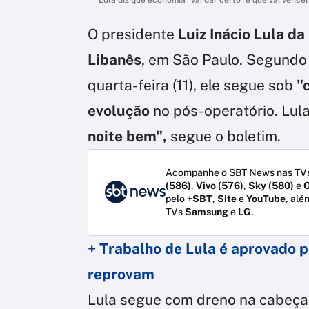
O presidente
Luiz Inácio Lula da
Libanês
, em São Paulo. Segundo
quarta-feira (11), ele segue sob
"
evolução
no pós-operatório. Lul
noite bem",
segue o boletim.
Acompanhe o SBT News nas TVs
(586)
,
Vivo (576)
,
Sky (580)
e
O
pelo
+SBT
,
Site
e
YouTube
, alé
TVs
Samsung
e
LG
.
+ Trabalho de Lula é aprovado p
reprovam
Lula segue com dreno na cabeç