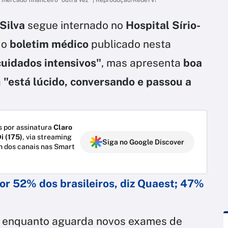
 Silva
segue internado no
Hospital Sírio-
 o
boletim médico
publicado nesta
cuidados intensivos"
, mas apresenta
boa
a
"está lúcido, conversando e passou a
 por assinatura
Claro
i (175)
, via streaming
Siga no Google Discover
m dos canais nas Smart
or 52% dos brasileiros, diz Quaest; 47%
a enquanto aguarda novos exames de