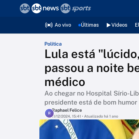
❮
voltar
Editorias
Ao vivo
Últimas
Vídeos
E
Política
Lula está "lúcid
passou a noite b
médico
Ao chegar no Hospital Sírio-Lib
presidente está de bom humor
Raphael Felice
R
11/12/2024, 15:41
• Atualizado há 1 ano