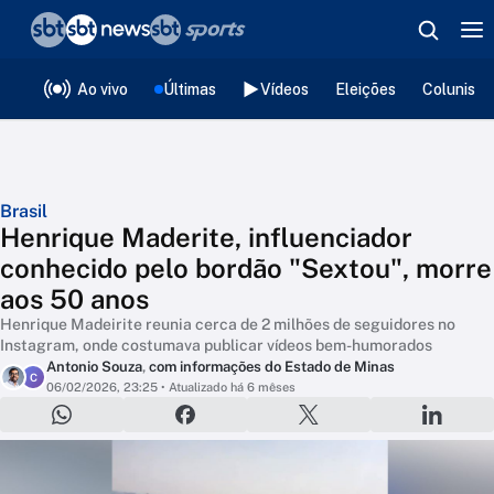
❮
voltar
Editorias
Ao vivo
Últimas
Vídeos
Eleições
Colunista
Brasil
Henrique Maderite, influenciador
conhecido pelo bordão "Sextou", morre
aos 50 anos
Henrique Madeirite reunia cerca de 2 milhões de seguidores no
Instagram, onde costumava publicar vídeos bem-humorados
Antonio Souza
,
com informações do Estado de Minas
C
06/02/2026, 23:25
• Atualizado há 6 mêses