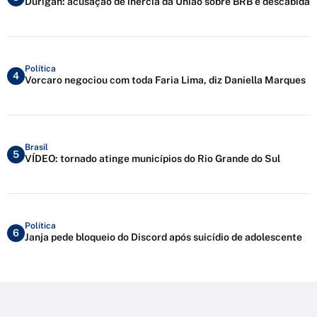
Durigan: acusação de inércia da União sobre BRB é descabida
Política
4
Vorcaro negociou com toda Faria Lima, diz Daniella Marques
Brasil
5
VÍDEO: tornado atinge municípios do Rio Grande do Sul
Política
6
Janja pede bloqueio do Discord após suicídio de adolescente