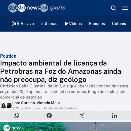
❮
voltar
Editorias
Ao vivo
Últimas
Vídeos
Eleições
Colunista
Política
Impacto ambiental de licença da
Petrobras na Foz do Amazonas ainda
não preocupa, diz geólogo
Christian Della Giustina, da UnB, diz que liberação concedida nesta
segunda (20) é apenas fase inicial de estudos, longe de exploração
comercial de petróleo
Lara Curcino
,
Victória Melo
21/10/2025, 00:27
• Atualizado há 9 mêses