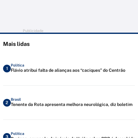
Publicidade
Mais lidas
Política
1
Flávio atribui falta de alianças aos “caciques” do Centrão
Brasil
2
Tenente da Rota apresenta melhora neurológica, diz boletim
Política
3