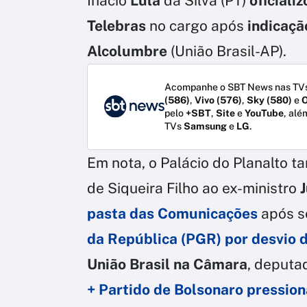
Inácio
Lula
da Silva (PT)
oficiali
Telebras
no cargo após
indicaçã
Alcolumbre
(União Brasil-AP).
Acompanhe o SBT News nas TVs
(586)
,
Vivo (576)
,
Sky (580)
e
O
pelo
+SBT
,
Site
e
YouTube
, alé
TVs
Samsung
e
LG
.
Em nota, o Palácio do Planalto t
de Siqueira Filho ao ex-ministro
J
pasta das Comunicações
após s
da República (PGR) por desvio
União Brasil na Câmara
, deput
+ Partido de Bolsonaro pressio