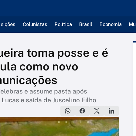
leições
Colunistas
Política
Brasil
Economia
Mu
ueira toma posse e é
 Lula como novo
municações
Telebras e assume pasta após
Lucas e saída de Juscelino Filho