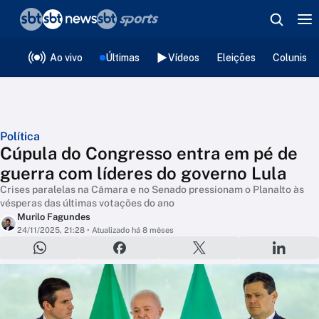
❮
voltar
Editorias
Ao vivo
Últimas
Vídeos
Eleições
Colunista
Política
Cúpula do Congresso entra em pé de
guerra com líderes do governo Lula
Crises paralelas na Câmara e no Senado pressionam o Planalto às
vésperas das últimas votações do ano
Murilo Fagundes
24/11/2025, 21:28
• Atualizado há 8 mêses