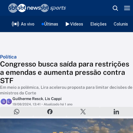
❮
voltar
Editorias
Ao vivo
Últimas
Vídeos
Eleições
Colunista
Política
Congresso busca saída para restrições
a emendas e aumenta pressão contra
STF
Em meio a polêmica, Lira acelerou proposta para limitar decisões de
ministros da Corte
Guilherme Resck
,
Lis Cappi
G
L
19/08/2024, 13:41
• Atualizado há 1 ano