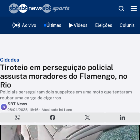
❮
voltar
Editorias
Ao vivo
Últimas
Vídeos
Eleições
Colunista
Cidades
Tiroteio em perseguição policial
assusta moradores do Flamengo, no
Rio
Policiais perseguiram dois suspeitos em uma moto que tentaram
roubar uma carga de cigarros
SBT News
S
08/04/2025, 18:46
• Atualizado há 1 ano