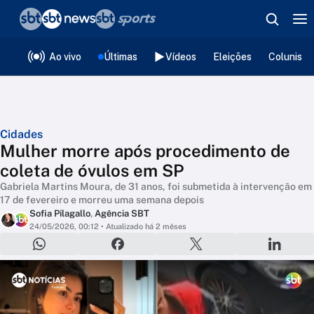
❮
voltar
Editorias
Ao vivo
Últimas
Vídeos
Eleições
Colunista
Cidades
Mulher morre após procedimento de
coleta de óvulos em SP
Gabriela Martins Moura, de 31 anos, foi submetida à intervenção em
17 de fevereiro e morreu uma semana depois
Sofia Pilagallo
,
Agência SBT
24/05/2026, 00:12
• Atualizado há 2 mêses