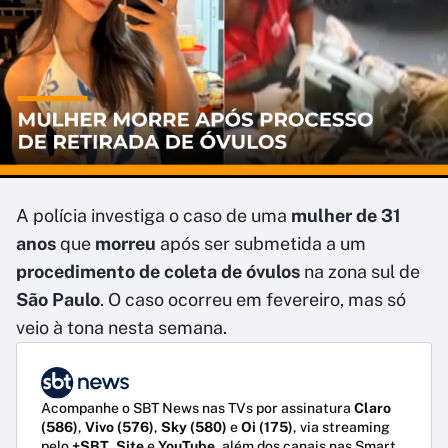
A polícia investiga o caso de uma
mulher de 31
anos
que
morreu
após ser submetida a um
procedimento de coleta de óvulos
na
zona sul de
São Paulo
. O caso ocorreu em fevereiro, mas só
veio à tona nesta semana.
Acompanhe o SBT News nas TVs por assinatura
Claro
(586)
,
Vivo (576)
,
Sky (580)
e
Oi (175)
, via streaming
pelo
+SBT
,
Site
e
YouTube
, além dos canais nas Smart