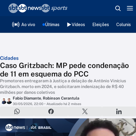
❮
voltar
Editorias
Ao vivo
Últimas
Vídeos
Eleições
Colunista
Cidades
Caso Gritzbach: MP pede condenação
de 11 em esquema do PCC
Promotores entregaram à Justiça a delação de Antônio Vinícius
Gritzbach. morto em 2024, e solicitaram indenização de R$ 40
milhões por danos coletivos
Fabio Diamante
,
Robinson Cerantula
30/05/2026, 22:00
• Atualizado há 2 mêses