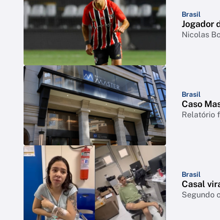
Brasil
Jogador d
Nicolas Bo
Brasil
Caso Mast
Relatório 
Brasil
Casal vir
Segundo o 