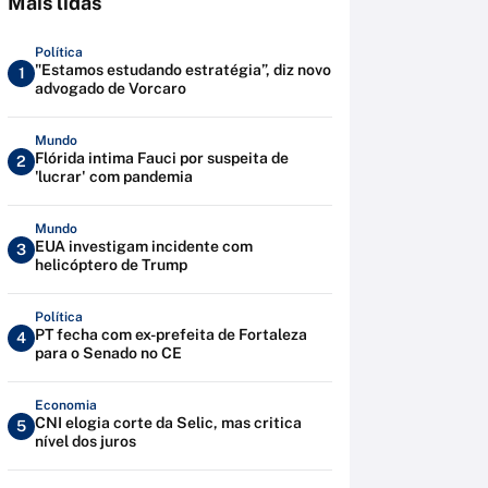
Mais lidas
Política
"Estamos estudando estratégia”, diz novo
1
advogado de Vorcaro
Mundo
Flórida intima Fauci por suspeita de
2
'lucrar' com pandemia
Mundo
EUA investigam incidente com
3
helicóptero de Trump
Política
PT fecha com ex-prefeita de Fortaleza
4
para o Senado no CE
Economia
CNI elogia corte da Selic, mas critica
5
nível dos juros