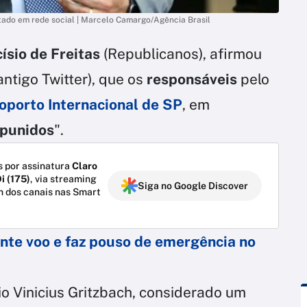
tado em rede social | Marcelo Camargo/Agência Brasil
ísio de Freitas
(Republicanos), afirmou
(antigo Twitter), que os
responsáveis
pelo
oporto Internacional de SP
, em
punidos
".
 por assinatura
Claro
i (175)
, via streaming
Siga no Google Discover
m dos canais nas Smart
ante voo e faz pouso de emergência no
o Vinicius Gritzbach, considerado um