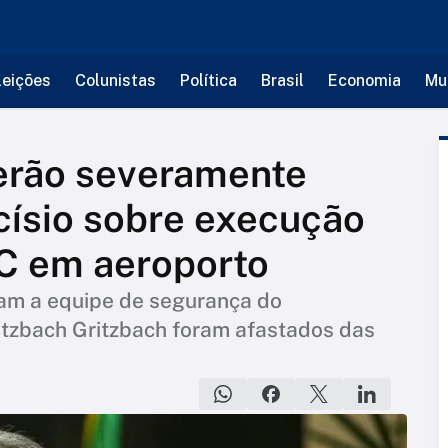
leições
Colunistas
Política
Brasil
Economia
Mu
erão severamente
rcísio sobre execução
CC em aeroporto
avam a equipe de segurança do
itzbach Gritzbach foram afastados das