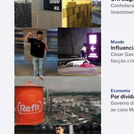
Confederação co
investimen
Mundo
Influenci
César Gas
facção cr
Economia
Por dívid
Governo d
ao caso M