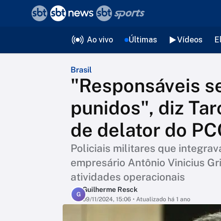
❮
voltar
Editorias
Ao vivo
Últimas
Vídeos
E
Brasil
"Responsáveis s
punidos", diz Ta
de delator do P
Policiais militares que integr
empresário Antônio Vinicius Gr
atividades operacionais
Guilherme Resck
G
09/11/2024, 15:06
• Atualizado há 1 ano