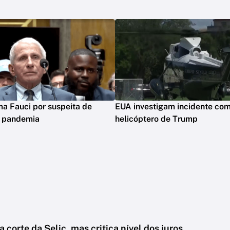
ima Fauci por suspeita de
EUA investigam incidente co
m pandemia
helicóptero de Trump
a corte da Selic, mas critica nível dos juros