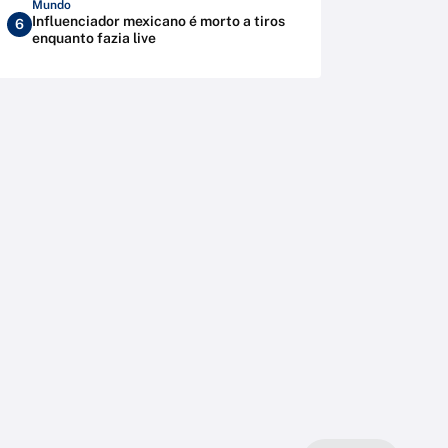
Mundo
Influenciador mexicano é morto a tiros
6
enquanto fazia live