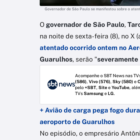
Governador de São Paulo se manifestou sobre o aten
O
governador de São Paulo
,
Tarc
na noite de sexta-feira (8), no X 
atentado ocorrido ontem no Aer
Guarulhos
, serão "
severamente 
Acompanhe o SBT News nas TVs
(586)
,
Vivo (576)
,
Sky (580)
e
O
pelo
+SBT
,
Site
e
YouTube
, alé
TVs
Samsung
e
LG
.
+ Avião de carga pega fogo dur
aeroporto de Guarulhos
No episódio, o empresário Antôni