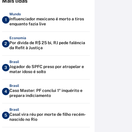
Mais lidas
Mundo
Influenciador mexicano é morto a tiros
1
enquanto fazia live
Economia
Por dívida de R$ 25 bi, RJ pede falência
2
da Refit à Justiça
Brasil
Jogador do SPFC preso por atropelar e
3
matar idoso é solto
Brasil
Caso Master: PF conclui 1º inquérito e
4
prepara indiciamento
Brasil
Casal vira réu por morte de filho recém-
5
nascido no Rio