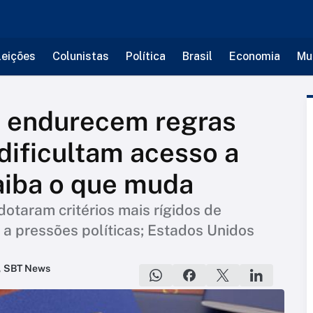
leições
Colunistas
Política
Brasil
Economia
Mu
a endurecem regras
 dificultam acesso a
aiba o que muda
adotaram critérios mais rígidos de
 a pressões políticas; Estados Unidos
,
SBT News