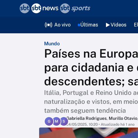
❮
voltar
Editorias
Ao vivo
Últimas
Vídeos
E
Mundo
Países na Europ
para cidadania e
descendentes; s
Itália, Portugal e Reino Unido 
naturalização e vistos, em meio
também seguem tendência
Gabriella Rodrigues
,
Murillo Otavio
G
M
S
24/05/2025, 10:20
• Atualizado há 1 ano