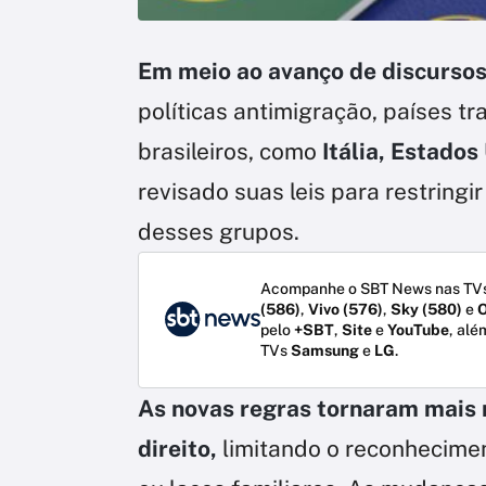
Em meio ao avanço de discursos
políticas antimigração, países t
brasileiros, como
Itália, Estados
revisado suas leis para restring
desses grupos.
Acompanhe o SBT News nas TVs
(586)
,
Vivo (576)
,
Sky (580)
e
O
pelo
+SBT
,
Site
e
YouTube
, alé
TVs
Samsung
e
LG
.
As novas regras tornaram mais r
direito,
limitando o reconhecimen