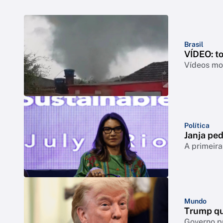
Brasil
VÍDEO: t
Vídeos mos
Política
Janja ped
A primeira
Mundo
Trump qu
Governo p