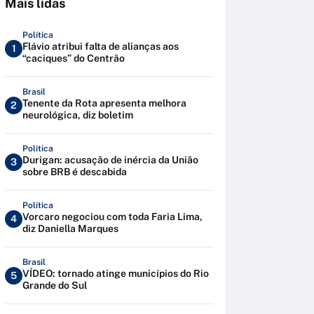
Mais lidas
Política
Flávio atribui falta de alianças aos
1
“caciques” do Centrão
Brasil
Tenente da Rota apresenta melhora
2
neurológica, diz boletim
Política
Durigan: acusação de inércia da União
3
sobre BRB é descabida
Política
Vorcaro negociou com toda Faria Lima,
4
diz Daniella Marques
Brasil
VÍDEO: tornado atinge municípios do Rio
5
Grande do Sul