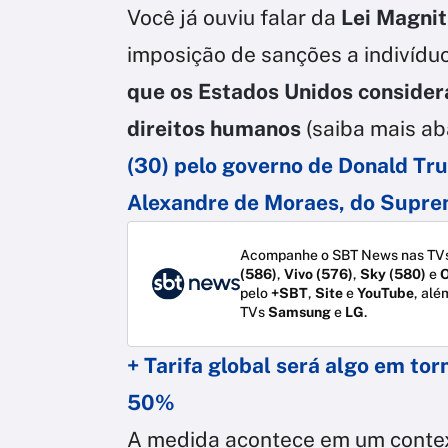
Você já ouviu falar da
Lei Magni
imposição de sanções a indivíd
que os Estados Unidos consider
direitos humanos
(saiba mais ab
(30) pelo governo de Donald Tru
Alexandre de Moraes, do Supre
Acompanhe o SBT News nas TVs
(586)
,
Vivo (576)
,
Sky (580)
e
O
pelo
+SBT
,
Site
e
YouTube
, alé
TVs
Samsung
e
LG
.
+ Tarifa global será algo em to
50%
A medida acontece em um contex