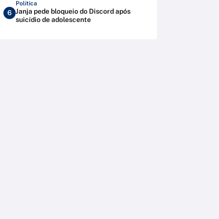
Política
Janja pede bloqueio do Discord após
6
suicídio de adolescente