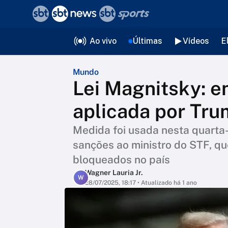
❮
voltar
Editorias
Ao vivo
Últimas
Vídeos
E
Mundo
Lei Magnitsky: e
aplicada por Tr
Medida foi usada nesta quarta-
sanções ao ministro do STF, qu
bloqueados no país
Wagner Lauria Jr.
W
28/07/2025, 18:17
• Atualizado há 1 ano