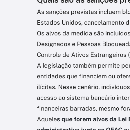
As sanções previstas incluem bl
Estados Unidos, cancelamento de 
Os alvos da medida são incluído
Designados e Pessoas Bloqueadas
Controle de Ativos Estrangeiros 
A legislação também permite pen
entidades que financiem ou ofer
ilícitas. Nesse cenário, indivídu
acesso ao sistema bancário int
financeiras barradas, mesmo for
Aquele
s que forem alvos da Le
administrativa junto ao OFAC ou