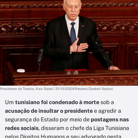
Presidente da Tunísia, Kais Saied | 21/10/2024/Reuters/Zoubeir Souissi
Um
tunisiano foi condenado à morte
sob a
acusação de insultar o presidente
e agredir a
segurança do Estado por meio de
postagens nas
redes sociais
, disseram o chefe da Liga Tunisiana
pelos Direitos Humanos e seu advogado nesta