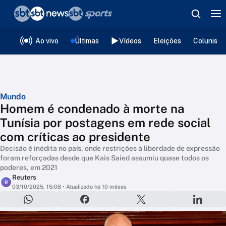
❮
voltar
Editorias
Ao vivo
Últimas
Vídeos
Eleições
Colunista
Mundo
Homem é condenado à morte na
Tunísia por postagens em rede social
com críticas ao presidente
Decisão é inédita no país, onde restrições à liberdade de expressão
foram reforçadas desde que Kais Saied assumiu quase todos os
poderes, em 2021
Reuters
R
03/10/2025, 15:08
• Atualizado há 10 mêses