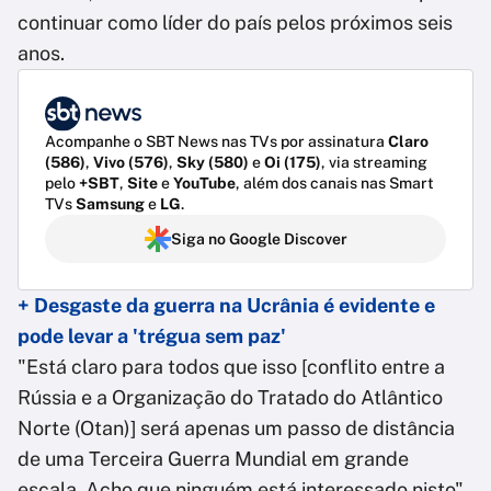
continuar como líder do país pelos próximos seis
anos.
Acompanhe o SBT News nas TVs por assinatura
Claro
(586)
,
Vivo (576)
,
Sky (580)
e
Oi (175)
, via streaming
pelo
+SBT
,
Site
e
YouTube
, além dos canais nas Smart
TVs
Samsung
e
LG
.
Siga no Google Discover
+ Desgaste da guerra na Ucrânia é evidente e
pode levar a 'trégua sem paz'
"Está claro para todos que isso [conflito entre a
Rússia e a Organização do Tratado do Atlântico
Norte (Otan)] será apenas um passo de distância
de uma Terceira Guerra Mundial em grande
escala. Acho que ninguém está interessado nisto",