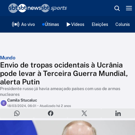
❮
voltar
Editorias
Ao vivo
Últimas
Vídeos
Eleições
Colunista
Mundo
Envio de tropas ocidentais à Ucrânia
pode levar à Terceira Guerra Mundial,
alerta Putin
Presidente russo já havia ameaçado países com uso de armas
nucleares
Camila Stucaluc
C
18/03/2024, 06:01
• Atualizado há 2 anos