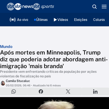
❮
voltar
Editorias
Ao vivo
Últimas
Vídeos
Eleições
Colunista
Mundo
Após mortes em Minneapolis, Trump
diz que poderia adotar abordagem anti-
imigração 'mais branda'
Presidente vem enfrentando críticas da população por ações
violentas de fiscalização no país
Camila Stucaluc
05/02/2026, 06:46
• Atualizado há 6 mêses