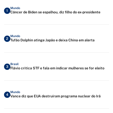
Mundo
1
Câncer de Biden se espalhou, diz filho do ex-presidente
Mundo
2
Tufão Dolphin atinge Japão e deixa China em alerta
Brasil
3
Flávio critica STF e fala em indicar mulheres se for eleito
Mundo
4
Vance diz que EUA destruíram programa nuclear do Irã