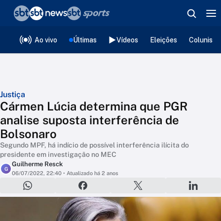
❮
voltar
Editorias
Ao vivo
Últimas
Vídeos
Eleições
Colunista
Justiça
Cármen Lúcia determina que PGR
analise suposta interferência de
Bolsonaro
Segundo MPF, há indício de possível interferência ilícita do
presidente em investigação no MEC
Guilherme Resck
G
06/07/2022, 22:40
• Atualizado há 2 anos