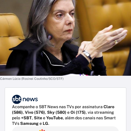
Cármen Lúcia (Rosinei Coutinho/SCO/STF)
Acompanhe o SBT News nas TVs por assinatura
Claro
(586)
,
Vivo (576)
,
Sky (580)
e
Oi (175)
, via streaming
pelo
+SBT
,
Site
e
YouTube
, além dos canais nas Smart
TVs
Samsung
e
LG
.