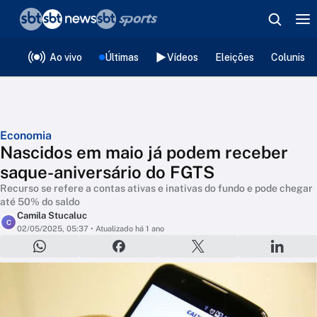
❮
voltar
Editorias
Ao vivo
Últimas
Vídeos
Eleições
Colunista
Economia
Nascidos em maio já podem receber
saque-aniversário do FGTS
Recurso se refere a contas ativas e inativas do fundo e pode chegar
até 50% do saldo
Camila Stucaluc
C
02/05/2025, 05:37
• Atualizado há 1 ano