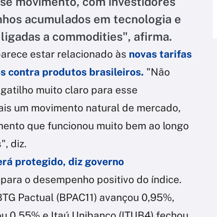
sse movimento, com investidores
anhos acumulados em tecnologia e
ligadas a commodities", afirma.
parece estar relacionado às
novas tarifas
s contra produtos brasileiros.
"Não
gatilho muito claro para esse
is um movimento natural de mercado,
mento que funcionou muito bem ao longo
, diz.
erá protegido, diz governo
para o desempenho positivo do índice.
BTG Pactual (BPAC11) avançou 0,95%,
u 0,55% e Itaú Unibanco (ITUB4) fechou