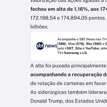
valorização das ações ligadas a 
fechou em alta de 1,16%, aos 17
172.198,54 e 174.894,05 pontos.
bilhões.
Acompanhe o SBT News nas TVs
(586)
,
Vivo (576)
,
Sky (580)
e
O
pelo
+SBT
,
Site
e
YouTube
, alé
TVs
Samsung
e
LG
.
A alta foi puxada principalmente
acompanhando a recuperação do
de rotação de carteiras em favo
As siderúrgicas também liderara
Donald Trump, dos Estados Unidos