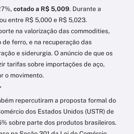
,27%,
cotado a R$ 5,009
. Durante a
ou entre R$ 5,000 e R$ 5,023.
porte na valorização das commodities,
 de ferro, e na recuperação das
ção e siderurgia. O anúncio de que os
r tarifas sobre importações de aço,
ar o movimento.
r
ambém repercutiram a proposta formal do
Comércio dos Estados Unidos (USTR) de
25% sobre parte dos produtos brasileiros.
ase na Seção 301 da Lei de Comércio