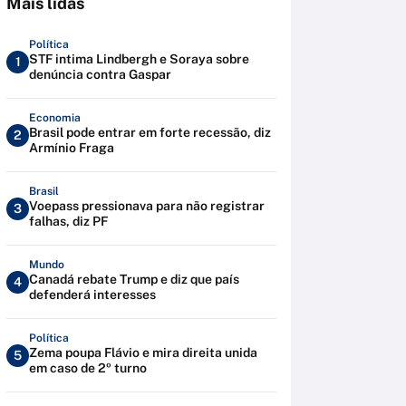
Mais lidas
Política
STF intima Lindbergh e Soraya sobre
1
denúncia contra Gaspar
Economia
Brasil pode entrar em forte recessão, diz
2
Armínio Fraga
Brasil
Voepass pressionava para não registrar
3
falhas, diz PF
Mundo
Canadá rebate Trump e diz que país
4
defenderá interesses
Política
Zema poupa Flávio e mira direita unida
5
em caso de 2º turno