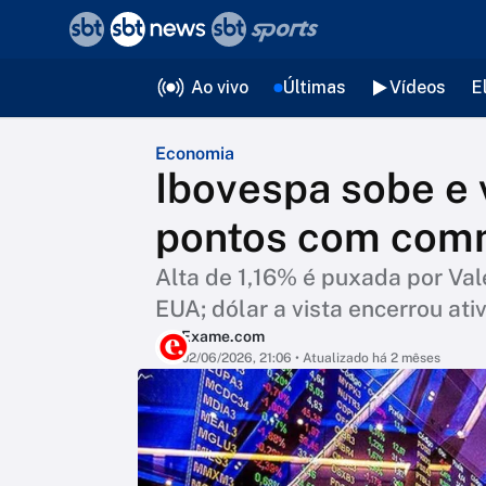
❮
voltar
Editorias
Ao vivo
Últimas
Vídeos
E
Economia
Ibovespa sobe e 
pontos com com
Alta de 1,16% é puxada por Vale
EUA; dólar a vista encerrou at
Exame.com
02/06/2026, 21:06
• Atualizado há 2 mêses