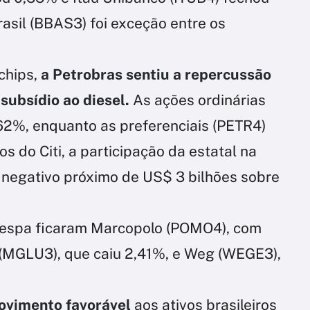
asil (BBAS3) foi exceção entre os
chips,
a Petrobras sentiu a repercussão
subsídio ao diesel.
As ações ordinárias
62%, enquanto as preferenciais (PETR4)
 do Citi, a participação da estatal na
o negativo próximo de US$ 3 bilhões sobre
vespa ficaram Marcopolo (POMO4), com
 (MGLU3), que caiu 2,41%, e Weg (WEGE3),
ovimento favorável
aos ativos brasileiros