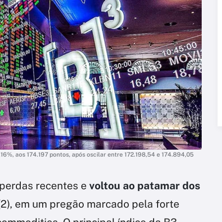
1,16%, aos 174.197 pontos, após oscilar entre 172.198,54 e 174.894,05
 perdas recentes e
voltou ao patamar dos
(2), em um pregão marcado pela forte