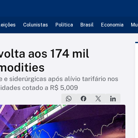
leições
Colunistas
Política
Brasil
Economia
Mu
volta aos 174 mil
modities
 e siderúrgicas após alívio tarifário nos
ividades cotado a R$ 5,009