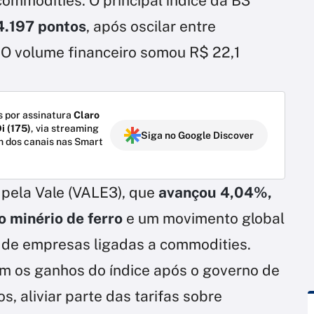
commodities. O principal índice da B3
4.197 pontos
, após oscilar entre
 O volume financeiro somou R$ 22,1
 por assinatura
Claro
i (175)
, via streaming
Siga no Google Discover
m dos canais nas Smart
 pela Vale (VALE3), que
avançou 4,04%,
 minério de ferro
e um movimento global
r de empresas ligadas a commodities.
m os ganhos do índice após o governo de
, aliviar parte das tarifas sobre