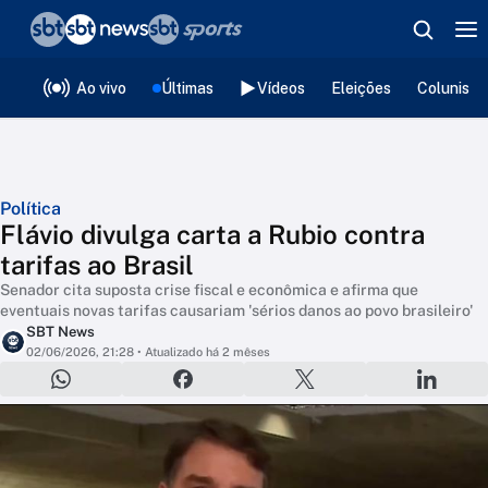
❮
voltar
Editorias
Ao vivo
Últimas
Vídeos
Eleições
Colunista
Política
Flávio divulga carta a Rubio contra
tarifas ao Brasil
Senador cita suposta crise fiscal e econômica e afirma que
eventuais novas tarifas causariam 'sérios danos ao povo brasileiro'
SBT News
02/06/2026, 21:28
• Atualizado há 2 mêses