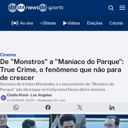
❮
voltar
Editorias
Ao vivo
Últimas
Vídeos
Eleições
Colunista
Cinema
De "Monstros" a "Maníaco do Parque":
True Crime, o fenômeno que não para
de crescer
Sucesso de Irmãos Menendez e o lançamento de "Maníaco do
Parque" são destaque no Hollywood News desta semana
Cleide Klock - Los Angeles
C
21/10/2024, 23:20
• Atualizado há 1 ano