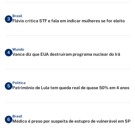
Brasil
3
Flávio critica STF e fala em indicar mulheres se for eleito
Mundo
4
Vance diz que EUA destruíram programa nuclear do Irã
Política
5
Patrimônio de Lula tem queda real de quase 50% em 4 anos
Brasil
6
Médico é preso por suspeita de estupro de vulnerável em SP