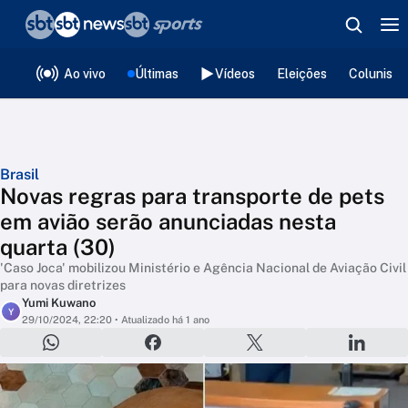
❮
voltar
Editorias
Ao vivo
Últimas
Vídeos
Eleições
Colunista
Brasil
Novas regras para transporte de pets
em avião serão anunciadas nesta
quarta (30)
'Caso Joca' mobilizou Ministério e Agência Nacional de Aviação Civil
para novas diretrizes
Yumi Kuwano
Y
29/10/2024, 22:20
• Atualizado há 1 ano