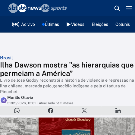
❮
voltar
Editorias
Ao vivo
Últimas
Vídeos
Eleições
Colunista
Brasil
Ilha Dawson mostra "as hierarquias que
permeiam a América”
Livro de José Godoy reconstrói a história de violência e repressão na
ilha chilena, marcada pelo genocídio indígena e pela ditadura de
Pinochet
Murillo Otavio
M
31/05/2026, 12:01
• Atualizado há 2 mêses