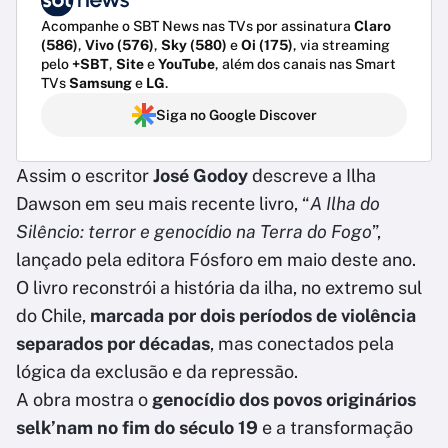
Acompanhe o SBT News nas TVs por assinatura
Claro
(586)
,
Vivo (576)
,
Sky (580)
e
Oi (175)
, via streaming
pelo
+SBT
,
Site
e
YouTube
, além dos canais nas Smart
TVs
Samsung
e
LG
.
Siga no Google Discover
Assim o escritor
José Godoy
descreve a Ilha
Dawson em seu mais recente livro, “
A Ilha do
Silêncio: terror e genocídio na Terra do Fogo
”,
lançado pela editora Fósforo em maio deste ano.
O livro reconstrói a história da ilha, no extremo sul
do Chile,
marcada por dois períodos de violência
separados por décadas
, mas conectados pela
lógica da exclusão e da repressão.
A obra mostra o
genocídio dos povos originários
selk’nam no fim do século 19
e a transformação