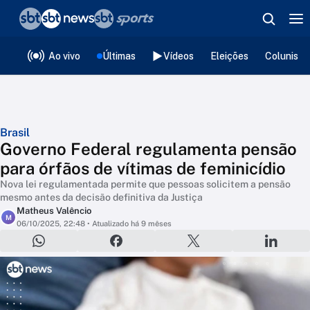
❮
voltar
Editorias
Ao vivo
Últimas
Vídeos
Eleições
Colunista
Brasil
Governo Federal regulamenta pensão
para órfãos de vítimas de feminicídio
Nova lei regulamentada permite que pessoas solicitem a pensão
mesmo antes da decisão definitiva da Justiça
Matheus Valêncio
M
06/10/2025, 22:48
• Atualizado há 9 mêses