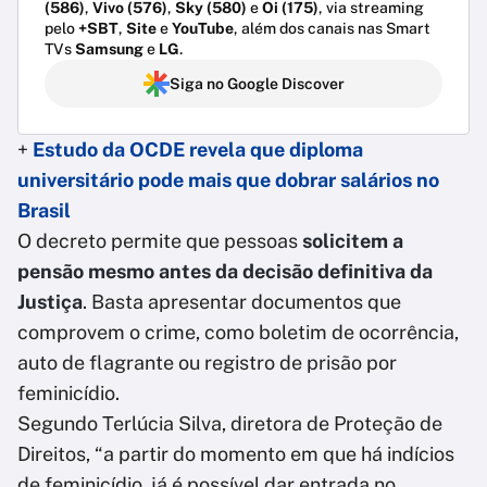
(586)
,
Vivo (576)
,
Sky (580)
e
Oi (175)
, via streaming
pelo
+SBT
,
Site
e
YouTube
, além dos canais nas Smart
TVs
Samsung
e
LG
.
Siga no Google Discover
+
Estudo da OCDE revela que diploma
universitário pode mais que dobrar salários no
Brasil
O decreto permite que pessoas
solicitem a
pensão mesmo antes da decisão definitiva da
Justiça
. Basta apresentar documentos que
comprovem o crime, como boletim de ocorrência,
auto de flagrante ou registro de prisão por
feminicídio.
Segundo Terlúcia Silva, diretora de Proteção de
Direitos, “a partir do momento em que há indícios
de feminicídio, já é possível dar entrada no