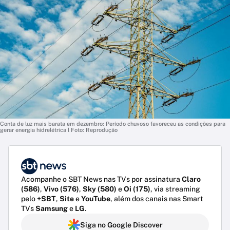
Conta de luz mais barata em dezembro: Período chuvoso favoreceu as condições para
gerar energia hidrelétrica l Foto: Reprodução
Acompanhe o SBT News nas TVs por assinatura
Claro
(586)
,
Vivo (576)
,
Sky (580)
e
Oi (175)
, via streaming
pelo
+SBT
,
Site
e
YouTube
, além dos canais nas Smart
TVs
Samsung
e
LG
.
Siga no Google Discover