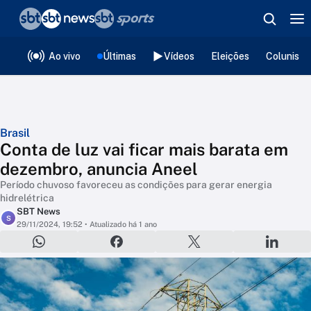
❮
voltar
Editorias
Ao vivo
Últimas
Vídeos
Eleições
Colunista
Brasil
Conta de luz vai ficar mais barata em
dezembro, anuncia Aneel
Período chuvoso favoreceu as condições para gerar energia
hidrelétrica
SBT News
S
29/11/2024, 19:52
• Atualizado há 1 ano