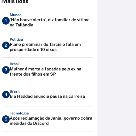
Mais lidas
Mundo
'Não houve alerta', diz familiar de vítima
1
na Tailândia
Política
Plano preliminar de Tarcísio fala em
2
prosperidade e 10 eixos
Brasil
Mulher é morta a facadas pelo ex na
3
frente dos filhos em SP
Brasil
4
Bia Haddad anuncia pausa na carreira
Tecnologia
Após reclamação de Janja, governo cobra
5
medidas do Discord