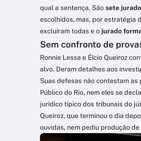
qual a sentença. São
sete jurad
escolhidos, mas, por estratégia
excluíram todas e o
jurado form
Sem confronto de prova
Ronnie Lessa e Élcio Queiroz con
alvo. Deram detalhes aos invest
Suas defesas não contestam as p
Público do Rio, nem eles se decl
jurídico típico dos tribunais do j
Queiroz, que terminou o dia dep
ouvidas, nem pediu produção de p