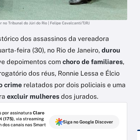
no Tribunal do Júri do Rio | Felipe Cavalcanti/TJRJ
stórico dos assassinos da vereadora
rta-feira (30), no Rio de Janeiro,
durou
eve depoimentos com
choro de familiares
,
rrogatório dos réus, Ronnie Lessa e Élcio
o crime
relatados por dois policiais e uma
ra
excluir mulheres
dos jurados.
 por assinatura
Claro
i (175)
, via streaming
Siga no Google Discover
m dos canais nas Smart