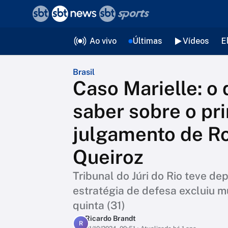
❮
voltar
Editorias
Ao vivo
Últimas
Vídeos
E
Brasil
Caso Marielle: o
saber sobre o pri
julgamento de Ro
Queiroz
Tribunal do Júri do Rio teve dep
estratégia de defesa excluiu m
quinta (31)
Ricardo Brandt
R