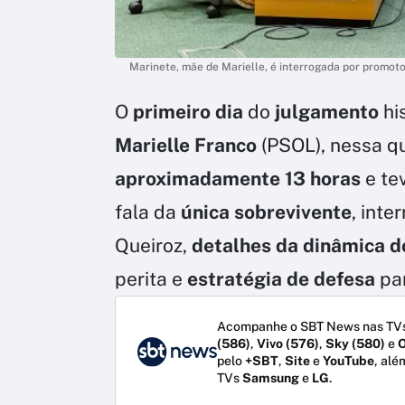
Marinete, mãe de Marielle, é interrogada por promotor 
O
primeiro dia
do
julgamento
hi
Marielle Franco
(PSOL), nessa qua
aproximadamente 13 horas
e t
fala da
única sobrevivente
, inte
Queiroz,
detalhes da dinâmica d
perita e
estratégia de defesa
pa
Acompanhe o SBT News nas TVs
(586)
,
Vivo (576)
,
Sky (580)
e
O
pelo
+SBT
,
Site
e
YouTube
, alé
TVs
Samsung
e
LG
.