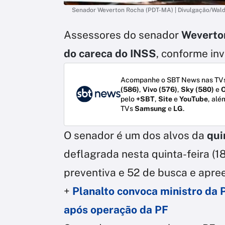
Senador Weverton Rocha (PDT-MA) | Divulgação/Wal
Assessores do senador
Weverto
do careca do INSS
, conforme in
Acompanhe o SBT News nas TVs
(586)
,
Vivo (576)
,
Sky (580)
e
O
pelo
+SBT
,
Site
e
YouTube
, alé
TVs
Samsung
e
LG
.
O senador é um dos alvos da
qui
deflagrada nesta quinta-feira (
preventiva e 52 de busca e apre
+
Planalto convoca ministro da 
após operação da PF