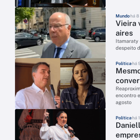
Mundo
há 8
Vieira
aires
Itamaraty
despeito d
Política
há 
Mesmo 
conve
Reaproxima
encontro e
agosto
Política
há 
Daniel
empres