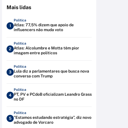
Mais lidas
Política
Atlas: 77,5% dizem que apoio de
1
influencers não muda voto
Política
Atlas: Alcolumbre e Motta têm pior
2
imagem entre políticos
Política
Lula diz a parlamentares que busca nova
3
conversa com Trump
Política
PT, PV e PCdoB oficializam Leandro Grass
4
no DF
Política
"Estamos estudando estratégia”, diz novo
5
advogado de Vorcaro