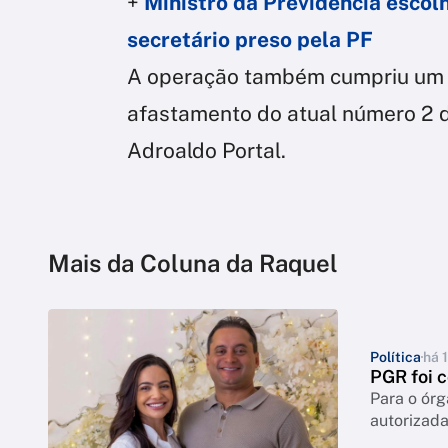
+
Ministro da Previdência escol
secretário preso pela PF
A operação também cumpriu um m
afastamento do atual número 2 do
Adroaldo Portal.
Mais da Coluna da Raquel
Política
há 1
PGR foi 
Para o órg
autorizad