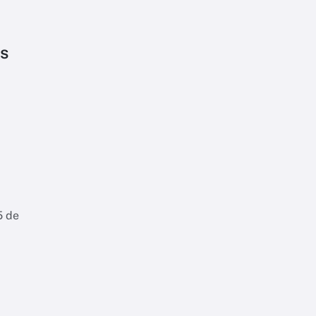
os
5 de