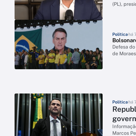
(PL), pres
Política
há 
Bolsonaro
Defesa do
de Moraes
Política
há 
Republ
gover
Informação
Marcos Pe