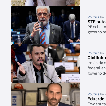
Política
há 
STF auto
PF solicit
governo n
Política
há 
Cleitinho
Irmão do 
federal en
governo d
Política
há 
Eduardo 
Ex-deputa