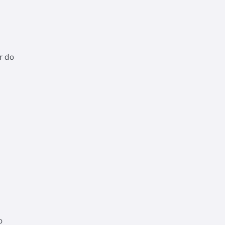
r do
o