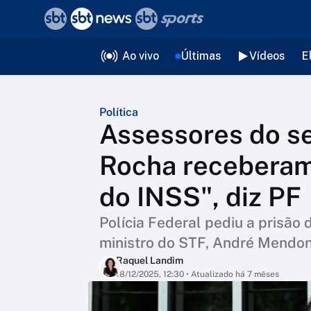
❮
voltar
Editorias
Ao vivo
Últimas
Vídeos
E
Política
Assessores do s
Rocha receberam
do INSS", diz PF
Polícia Federal pediu a prisão 
ministro do STF, André Mendon
Raquel Landim
18/12/2025, 12:30
• Atualizado há 7 mêses