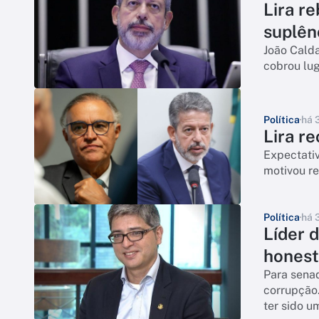
Lira r
suplên
João Calda
cobrou lu
Política
há 
Lira r
Expectativ
motivou re
Política
há 
Líder d
honest
Para senad
corrupção
ter sido u