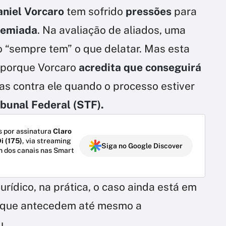
aniel Vorcaro
tem sofrido
pressões
para
remiada
. Na avaliação de aliados, uma
 “sempre tem” o que delatar. Mas esta
a porque Vorcaro
acredita que conseguirá
s contra ele quando o processo estiver
bunal Federal (STF).
 por assinatura
Claro
i (175)
, via streaming
Siga no Google Discover
m dos canais nas Smart
ídico, na prática, o caso ainda está em
s que antecedem até mesmo a
u.