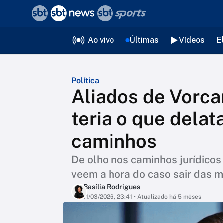
❮
voltar
Editorias
Ao vivo
Últimas
Vídeos
E
Política
Aliados de Vorca
teria o que delat
caminhos
De olho nos caminhos jurídicos
veem a hora do caso sair das m
Basília Rodrigues
11/03/2026, 23:41
• Atualizado há 5 mêses