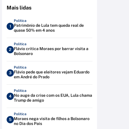
Mais lidas
Política
Patrimônio de Lula tem queda real de
1
quase 50% em 4 anos
Política
Flávio critica Moraes por barrar visita a
2
Bolsonaro
Política
Flávio pede que eleitores vejam Eduardo
3
em André do Prado
Política
No auge da crise com os EUA, Lula chama
4
Trump de amigo
Política
Moraes nega visita de filhos a Bolsonaro
5
no Dia dos Pais