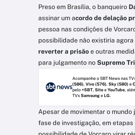
Preso em Brasília, o banqueiro
D
assinar um a
cordo de delação p
pessoa nas condições de Vorcaro
possibilidade não existiria agor
reverter a prisão
e outras medida
para julgamento no
Supremo Tri
Acompanhe o SBT News nas TVs
(586)
,
Vivo (576)
,
Sky (580)
e
O
pelo
+SBT
,
Site
e
YouTube
, alé
TVs
Samsung
e
LG
.
Apesar de movimentar o mundo jur
fase de investigação, em etapa
possibilidade de Vorcaro virar ré