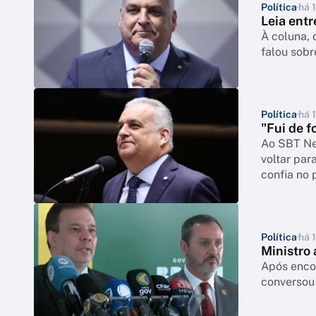
Política
há 
Leia ent
À coluna, 
falou sob
Política
há 
"Fui de f
Ao SBT Ne
voltar par
confia no 
Política
há 1
Ministro 
Após encon
conversou 