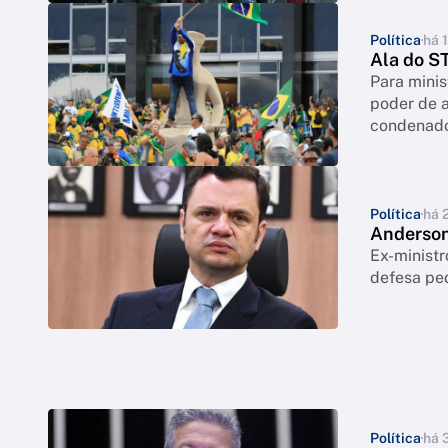
Política
há 1
Ala do ST
Para minis
poder de a
condenado
Política
há 
Anderson 
Ex-ministr
defesa ped
Política
há 