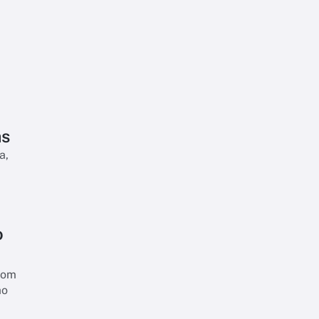
as
a,
o
com
ão