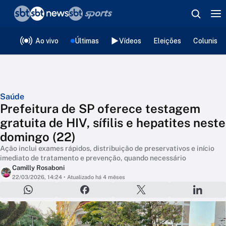
❮
voltar
Editorias
Ao vivo
Últimas
Vídeos
Eleições
Colunista
Saúde
Prefeitura de SP oferece testagem
gratuita de HIV, sífilis e hepatites neste
domingo (22)
Ação inclui exames rápidos, distribuição de preservativos e início
imediato de tratamento e prevenção, quando necessário
Camilly Rosaboni
22/03/2026, 14:24
• Atualizado há 4 mêses