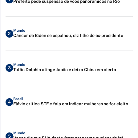
Prefeito pede suspensão de voos panorâmicos no Rio
Mundo
2
Câncer de Biden se espalhou, diz filho do ex-presidente
Mundo
3
Tufão Dolphin atinge Japão e deixa China em alerta
Brasil
4
Flávio critica STF e fala em indicar mulheres se for eleito
Mundo
5
Vance diz que EUA destruíram programa nuclear do Irã