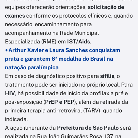
equipes oferecerão orientações,
solicitação de
exames
conforme os protocolos clínicos e, quando
necessário, encaminhamento para
acompanhamento na Rede Municipal
Especializada (RME) em
IST/Aids
.
+Arthur Xavier e Laura Sanches conquistam
prata e garantem 6ª medalha do Brasil na
natação paralímpica
Em caso de diagnóstico positivo para
sífilis
, o
tratamento pode ser iniciado no próprio local. Para
HIV
, há possibilidade de início da profilaxia pré e
pós-exposição (
PrEP e PEP
), além da retirada da
primeira terapia antirretroviral (TARV), quando
indicada.
A ação itinerante da
Prefeitura de São Paulo
será
realizada na Rua João Guimarães Rosa, 137, na