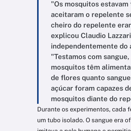
"Os mosquitos estavam t
aceitaram o repelente s
cheiro do repelente er
explicou Claudio Lazza
independentemente do a
"Testamos com sangue, 
mosquitos têm alimenta
de flores quanto sangue.
açúcar foram capazes d
mosquitos diante do rep
Durante os experimentos, cada 
um tubo isolado. O sangue era 
imitava a pele humana e permiti