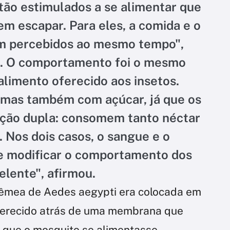
ão estimulados a se alimentar que
em escapar. Para eles, a comida e o
am percebidos ao mesmo tempo",
ri. O comportamento foi o mesmo
limento oferecido aos insetos.
mas também com açúcar, já que os
ção dupla: consomem tanto néctar
 Nos dois casos, o sangue e o
e modificar o comportamento dos
elente", afirmou.
fêmea de Aedes aegypti era colocada em
oferecido atrás de uma membrana que
a que o mosquito se alimentasse