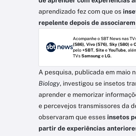
de aprender com experiências a
aprendizado fez com que os
inse
repelente depois de associarem 
Acompanhe o SBT News nas TVs
(586)
,
Vivo (576)
,
Sky (580)
e
O
pelo
+SBT
,
Site
e
YouTube
, alé
TVs
Samsung
e
LG
.
A pesquisa, publicada em maio na
Biology
, investigou se insetos 
aprender e memorizar informaçõ
e percevejos transmissores da d
observaram que esses
insetos 
partir de experiências anteriore