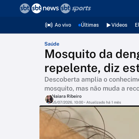
❮
voltar
Editorias
Ao vivo
Últimas
Vídeos
E
Saúde
Mosquito da den
repelente, diz es
Descoberta amplia o conhecim
mosquito, mas não muda a rec
Naiara Ribeiro
05/07/2026, 10:00
• Atualizado há 1 mês