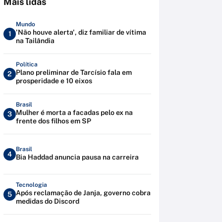
Mais lidas
Mundo
'Não houve alerta', diz familiar de vítima
1
na Tailândia
Política
Plano preliminar de Tarcísio fala em
2
prosperidade e 10 eixos
Brasil
Mulher é morta a facadas pelo ex na
3
frente dos filhos em SP
Brasil
4
Bia Haddad anuncia pausa na carreira
Tecnologia
Após reclamação de Janja, governo cobra
5
medidas do Discord