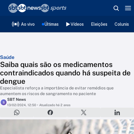
❮
voltar
Editorias
Ao vivo
Últimas
Vídeos
Eleições
Colunista
Saúde
Saiba quais são os medicamentos
contraindicados quando há suspeita de
dengue
Especialista reforça a importância de evitar remédios que
aumentem os riscos de sangramento no paciente
SBT News
S
13/02/2024, 12:50
• Atualizado há 2 anos