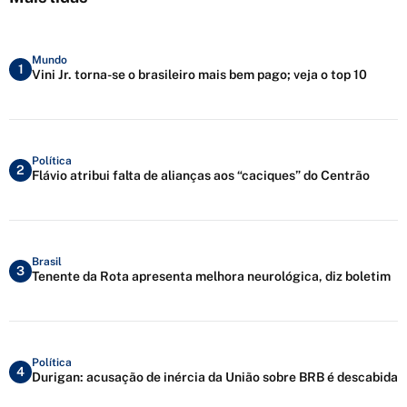
Mundo
1
Vini Jr. torna-se o brasileiro mais bem pago; veja o top 10
Política
2
Flávio atribui falta de alianças aos “caciques” do Centrão
Brasil
3
Tenente da Rota apresenta melhora neurológica, diz boletim
Política
4
Durigan: acusação de inércia da União sobre BRB é descabida