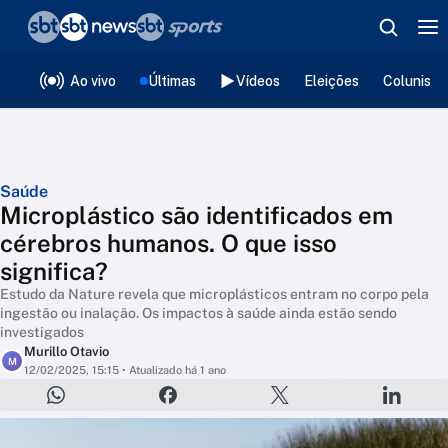
❮
voltar
Editorias
Ao vivo
Últimas
Vídeos
Eleições
Colunista
Saúde
Microplástico são identificados em
cérebros humanos. O que isso
significa?
Estudo da Nature revela que microplásticos entram no corpo pela
ingestão ou inalação. Os impactos à saúde ainda estão sendo
investigados
Murillo Otavio
M
12/02/2025, 15:15
• Atualizado há 1 ano