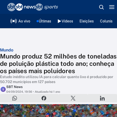
❮
voltar
Editorias
Ao vivo
Últimas
Vídeos
Eleições
Colunista
Mundo
Mundo produz 52 milhões de toneladas
de poluição plástica todo ano; conheça
os países mais poluidores
Estudo inédito utilizou IA para calcular quanto lixo é produzido por
50.702 municípios em 127 países
SBT News
S
04/09/2024, 19:56
• Atualizado há 1 ano