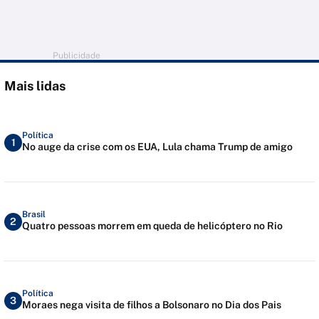
Publicidade
Mais lidas
Política
1
No auge da crise com os EUA, Lula chama Trump de amigo
Brasil
2
Quatro pessoas morrem em queda de helicóptero no Rio
Política
3
Moraes nega visita de filhos a Bolsonaro no Dia dos Pais