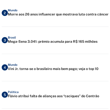
Mundo
2
Morre aos 26 anos influencer que mostrava luta contra câncer
Brasil
3
Mega-Sena 3.041: prêmio acumula para R$ 165 milhões
Mundo
4
Vini Jr. torna-se o brasileiro mais bem pago; veja o top 10
Política
5
Flávio atribui falta de alianças aos “caciques” do Centrão