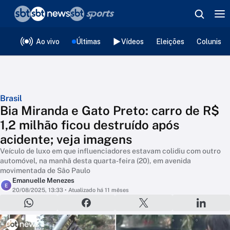
❮
voltar
Editorias
Ao vivo
Últimas
Vídeos
Eleições
Colunista
Brasil
Bia Miranda e Gato Preto: carro de R$
1,2 milhão ficou destruído após
acidente; veja imagens
Veículo de luxo em que influenciadores estavam colidiu com outro
automóvel, na manhã desta quarta-feira (20), em avenida
movimentada de São Paulo
Emanuelle Menezes
E
20/08/2025, 13:33
• Atualizado há 11 mêses