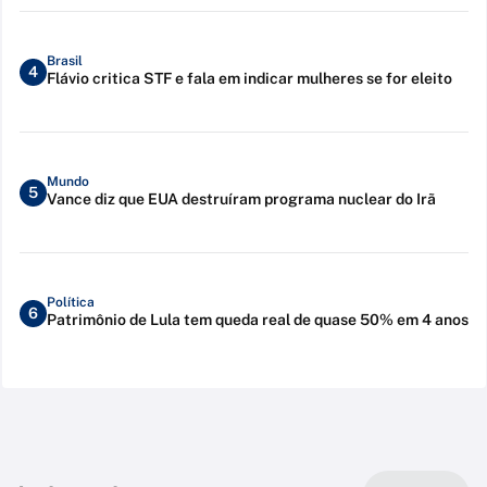
Brasil
4
Flávio critica STF e fala em indicar mulheres se for eleito
Mundo
5
Vance diz que EUA destruíram programa nuclear do Irã
Política
6
Patrimônio de Lula tem queda real de quase 50% em 4 anos