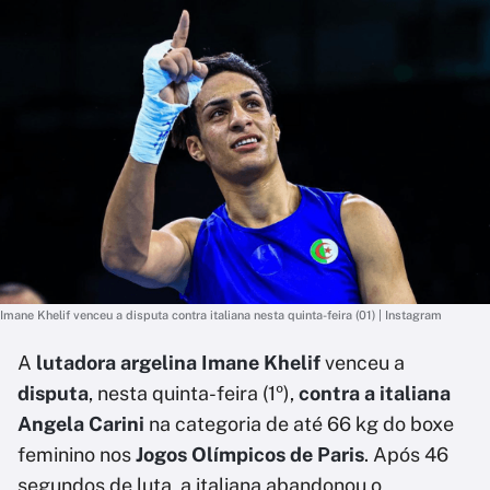
Imane Khelif venceu a disputa contra italiana nesta quinta-feira (01) | Instagram
A
lutadora argelina Imane Khelif
venceu a
disputa
, nesta quinta-feira (1º),
contra a italiana
Angela Carini
na categoria de até 66 kg do boxe
feminino nos
Jogos Olímpicos de Paris
. Após 46
segundos de luta, a italiana abandonou o