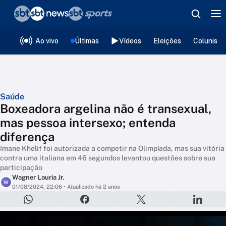
❮
voltar
Editorias
Ao vivo
Últimas
Vídeos
Eleições
Colunista
Saúde
Boxeadora argelina não é transexual,
mas pessoa intersexo; entenda
diferença
Imane Khelif foi autorizada a competir na Olimpíada, mas sua vitória
contra uma italiana em 46 segundos levantou questões sobre sua
participação
Wagner Lauria Jr.
W
01/08/2024, 22:06
• Atualizado há 2 anos