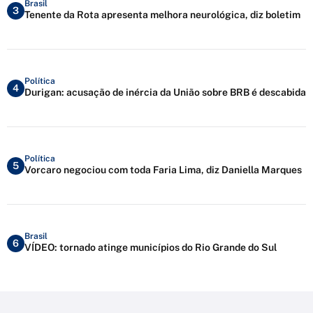
Brasil
3
Tenente da Rota apresenta melhora neurológica, diz boletim
Política
4
Durigan: acusação de inércia da União sobre BRB é descabida
Política
5
Vorcaro negociou com toda Faria Lima, diz Daniella Marques
Brasil
6
VÍDEO: tornado atinge municípios do Rio Grande do Sul