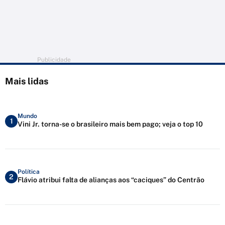
Publicidade
Mais lidas
Mundo
1
Vini Jr. torna-se o brasileiro mais bem pago; veja o top 10
Política
2
Flávio atribui falta de alianças aos “caciques” do Centrão