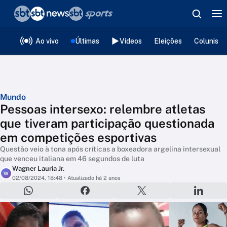
❮
voltar
Editorias
Ao vivo
Últimas
Vídeos
Eleições
Colunista
Mundo
Pessoas intersexo: relembre atletas
que tiveram participação questionada
em competições esportivas
Questão veio à tona após críticas a boxeadora argelina intersexual
que venceu italiana em 46 segundos de luta
Wagner Lauria Jr.
W
02/08/2024, 18:48
• Atualizado há 2 anos