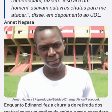
reconheciam, diziam: 'Isso aí é um
homem' usavam palavras chulas para me
atacar.", disse, em depoimento ao UOL.
Annet Negesa
Annet Negesa | Reprodução/Strides4Change Africa/Facebook
Enquanto Edinanci fez a cirurgia de retirada dos
testículos por questões de saúde, com a corredora