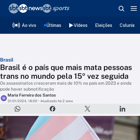
❮
voltar
Editorias
Ao vivo
Últimas
Vídeos
Eleições
Colunista
Brasil
Brasil é o país que mais mata pessoas
trans no mundo pela 15º vez seguida
Os assassinatos cresceram mais de 10% no país em 2023 e ainda
pode haver subnotificação
Maria Ferreira dos Santos
M
31/01/2024, 18:00
• Atualizado há 2 anos