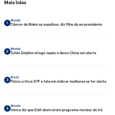
Mais lidas
Mundo
1
Câncer de Biden se espalhou, diz filho do ex-presidente
Mundo
2
Tufão Dolphin atinge Japão e deixa China em alerta
Brasil
3
Flávio critica STF e fala em indicar mulheres se for eleito
Mundo
4
Vance diz que EUA destruíram programa nuclear do Irã