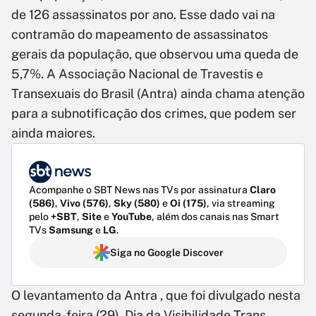
de 126 assassinatos por ano. Esse dado vai na
contramão do mapeamento de assassinatos
gerais da população, que observou uma queda de
5,7%. A Associação Nacional de Travestis e
Transexuais do Brasil (Antra) ainda chama atenção
para a subnotificação dos crimes, que podem ser
ainda maiores.
Acompanhe o SBT News nas TVs por assinatura
Claro
(586)
,
Vivo (576)
,
Sky (580)
e
Oi (175)
, via streaming
pelo
+SBT
,
Site
e
YouTube
, além dos canais nas Smart
TVs
Samsung
e
LG
.
Siga no Google Discover
O levantamento da Antra , que foi divulgado nesta
segunda-feira (29), Dia da Visibilidade Trans.