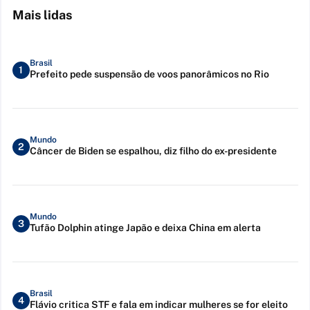
Mais lidas
Brasil
1
Prefeito pede suspensão de voos panorâmicos no Rio
Mundo
2
Câncer de Biden se espalhou, diz filho do ex-presidente
Mundo
3
Tufão Dolphin atinge Japão e deixa China em alerta
Brasil
4
Flávio critica STF e fala em indicar mulheres se for eleito