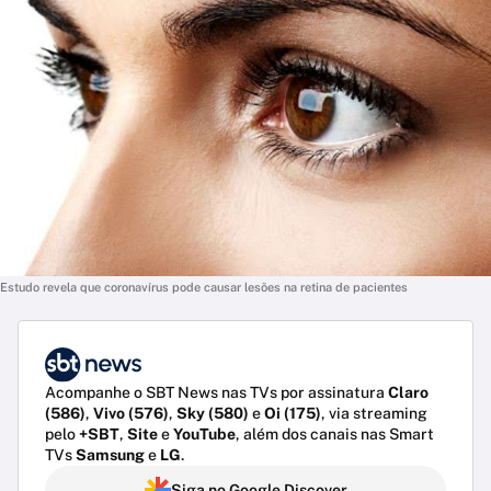
Estudo revela que coronavírus pode causar lesões na retina de pacientes
Acompanhe o SBT News nas TVs por assinatura
Claro
(586)
,
Vivo (576)
,
Sky (580)
e
Oi (175)
, via streaming
pelo
+SBT
,
Site
e
YouTube
, além dos canais nas Smart
TVs
Samsung
e
LG
.
Siga no Google Discover