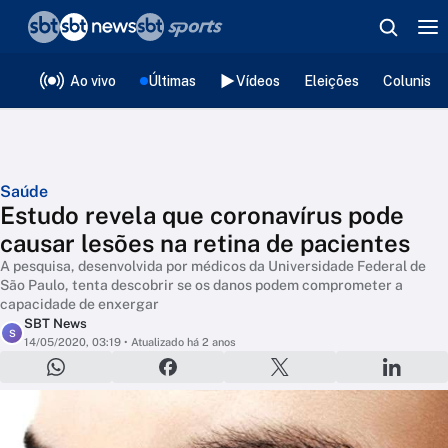
❮
voltar
Editorias
Ao vivo
Últimas
Vídeos
Eleições
Colunista
Saúde
Estudo revela que coronavírus pode
causar lesões na retina de pacientes
A pesquisa, desenvolvida por médicos da Universidade Federal de
São Paulo, tenta descobrir se os danos podem comprometer a
capacidade de enxergar
SBT News
S
14/05/2020, 03:19
• Atualizado há 2 anos