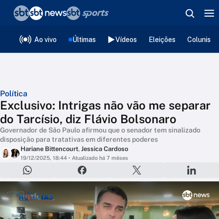
❮
voltar
Editorias
Ao vivo
Últimas
Vídeos
Eleições
Colunista
Política
Exclusivo: Intrigas não vão me separar
do Tarcísio, diz Flávio Bolsonaro
Governador de São Paulo afirmou que o senador tem sinalizado
disposição para tratativas em diferentes poderes
Hariane Bittencourt
,
Jessica Cardoso
19/12/2025, 18:44
• Atualizado há 7 mêses