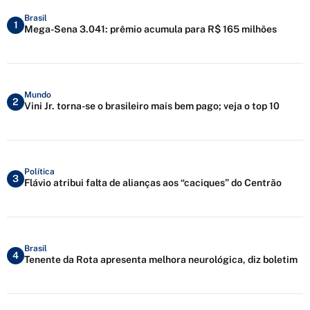
Brasil
1
Mega-Sena 3.041: prêmio acumula para R$ 165 milhões
Mundo
2
Vini Jr. torna-se o brasileiro mais bem pago; veja o top 10
Política
3
Flávio atribui falta de alianças aos “caciques” do Centrão
Brasil
4
Tenente da Rota apresenta melhora neurológica, diz boletim