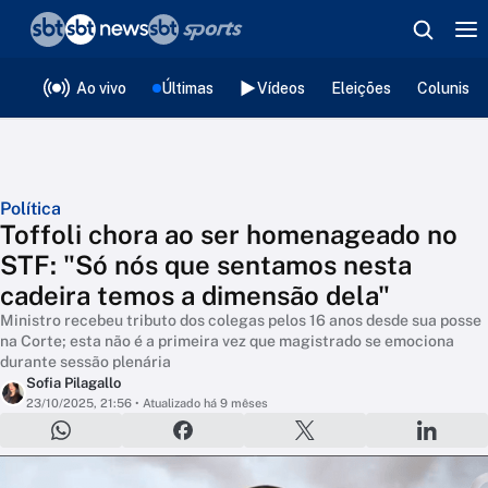
❮
voltar
Editorias
Ao vivo
Últimas
Vídeos
Eleições
Colunista
Política
Toffoli chora ao ser homenageado no
STF: "Só nós que sentamos nesta
cadeira temos a dimensão dela"
Ministro recebeu tributo dos colegas pelos 16 anos desde sua posse
na Corte; esta não é a primeira vez que magistrado se emociona
durante sessão plenária
Sofia Pilagallo
23/10/2025, 21:56
• Atualizado há 9 mêses