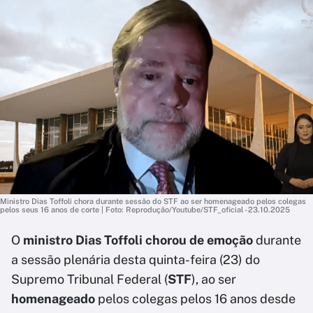
Ministro Dias Toffoli chora durante sessão do STF ao ser homenageado pelos colegas
pelos seus 16 anos de corte | Foto: Reprodução/Youtube/STF_oficial - 23.10.2025
O
ministro Dias Toffoli chorou de emoção
durante
a sessão plenária desta quinta-feira (23) do
Supremo Tribunal Federal (
STF
), ao ser
homenageado
pelos colegas pelos 16 anos desde