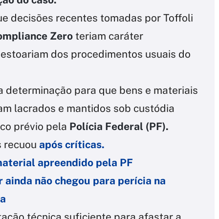
e decisões recentes tomadas por Toffoli
ompliance Zero
teriam caráter
destoariam dos procedimentos usuais do
 a determinação para que bens e materiais
am lacrados e mantidos sob custódia
ico prévio pela
Polícia Federal (PF).
s recuou
após críticas.
material apreendido pela PF
 ainda não chegou para perícia na
ca
ção técnica suficiente para afastar a