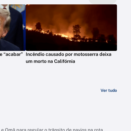
e “acabar”
Incêndio causado por motosserra deixa
um morto na Califórnia
Ver tudo
e Omã para regular o trânsito de navios na rota