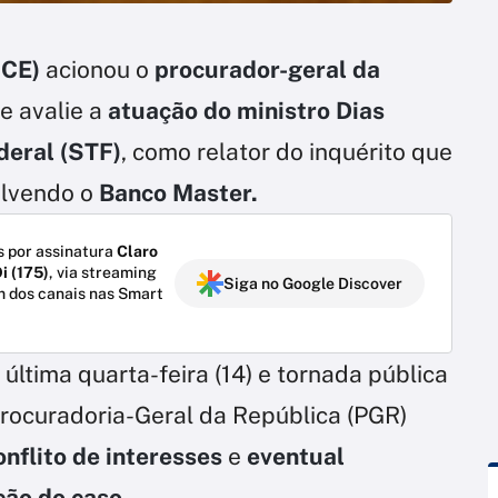
-CE)
acionou o
procurador-geral da
ue avalie a
atuação do ministro Dias
deral (STF)
, como relator do inquérito que
olvendo o
Banco Master.
 por assinatura
Claro
i (175)
, via streaming
Siga no Google Discover
m dos canais nas Smart
última quarta-feira (14) e tornada pública
Procuradoria-Geral da República (PGR)
onflito de interesses
e
eventual
ção do caso.