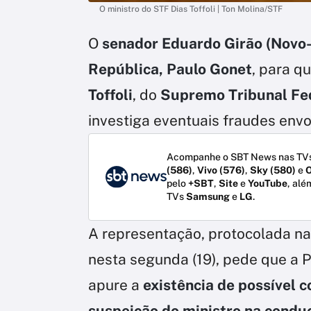
O ministro do STF Dias Toffoli | Ton Molina/STF
O
senador Eduardo Girão (Novo
República, Paulo Gonet
, para q
Toffoli
, do
Supremo Tribunal Fe
investiga eventuais fraudes env
Acompanhe o SBT News nas TVs
(586)
,
Vivo (576)
,
Sky (580)
e
O
pelo
+SBT
,
Site
e
YouTube
, alé
TVs
Samsung
e
LG
.
A representação, protocolada na 
nesta segunda (19), pede que a 
apure a
existência de possível c
suspeição do ministro na condu