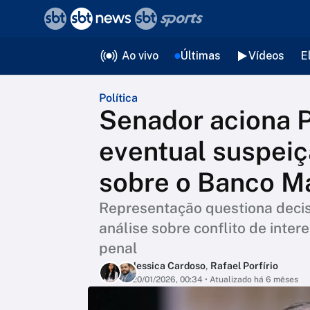
❮
voltar
Editorias
Ao vivo
Últimas
Vídeos
E
Política
Senador aciona P
eventual suspeiç
sobre o Banco M
Representação questiona decis
análise sobre conflito de inter
penal
Jessica Cardoso
,
Rafael Porfírio
20/01/2026, 00:34
• Atualizado há 6 mêses