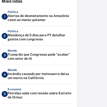
Mais lidas
Política
Alertas de desmatamento na Amazônia
1
caem ao menor patamar
Política
Mendonça dá 5 dias para PT detalhar
2
gastos com congresso
Mundo
Trump diz que Congresso pode “acabar”
3
com setor de IA
Mundo
Incêndio causado por motosserra deixa
4
um morto na Califórnia
Economia
Petróleo sobe com tensão sobre Estreito
5
de Ormuz