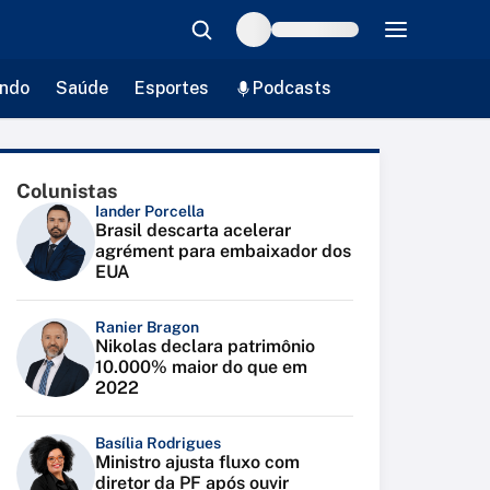
ndo
Saúde
Esportes
Podcasts
Colunistas
Iander Porcella
Brasil descarta acelerar
agrément para embaixador dos
EUA
Ranier Bragon
Nikolas declara patrimônio
10.000% maior do que em
2022
Basília Rodrigues
Ministro ajusta fluxo com
diretor da PF após ouvir