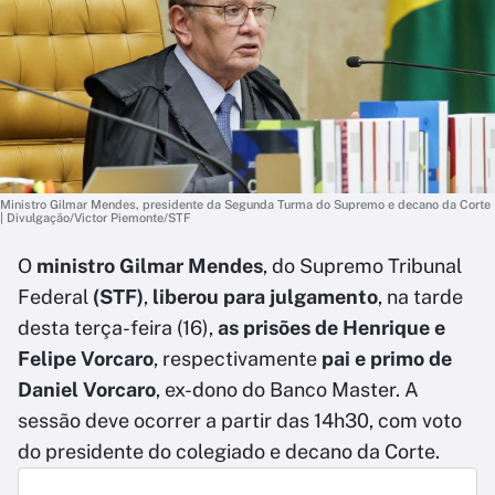
Ministro Gilmar Mendes, presidente da Segunda Turma do Supremo e decano da Corte
| Divulgação/Victor Piemonte/STF
O
ministro Gilmar Mendes
, do Supremo Tribunal
Federal
(STF)
,
liberou para julgamento
, na tarde
desta terça-feira (16),
as prisões de Henrique e
Felipe Vorcaro
, respectivamente
pai e primo de
Daniel Vorcaro
, ex-dono do Banco Master. A
sessão deve ocorrer a partir das 14h30, com voto
do presidente do colegiado e decano da Corte.