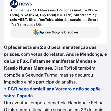
Acompanhe o SBT News nas TVs por assinatura
Claro
(586)
,
Vivo (576)
,
Sky (580)
e
Oi (175)
, via streaming
pelo
+SBT
,
Site
e
YouTube
, além dos canais nas Smart
TVs
Samsung
e
LG
.
Siga no Google Discover
O
placar está em 2 a 0 pela manutenção das
prisões
, com
votos do relator, André Mendonça, e
de Luiz Fux
.
Faltam se manifestar Mendes e
Kassio Nunes Marques.
Dias Toffoli também
compõe a Segunda Turma, mas se declarou
impedido e não participa da análise.
+ PGR nega domiciliar a Vorcaro e não se opõe
sobre Papuda
Um eventual empate beneficia Henrique e Felipe.
O julgamento tinha sido suspenso em 23 de maio,