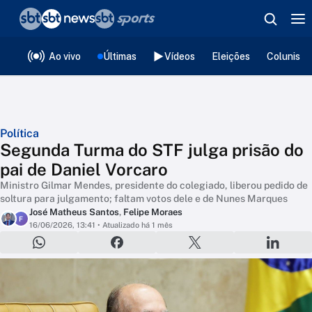
❮
voltar
Editorias
Ao vivo
Últimas
Vídeos
Eleições
Colunista
Política
Segunda Turma do STF julga prisão do
pai de Daniel Vorcaro
Ministro Gilmar Mendes, presidente do colegiado, liberou pedido de
soltura para julgamento; faltam votos dele e de Nunes Marques
José Matheus Santos
,
Felipe Moraes
F
16/06/2026, 13:41
• Atualizado há 1 mês