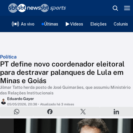
❮
voltar
Editorias
Ao vivo
Últimas
Vídeos
Eleições
Colunista
Política
PT define novo coordenador eleitoral
para destravar palanques de Lula em
Minas e Goiás
Jilmar Tatto herda posto de José Guimarães, que assumiu Ministério
das Relações Institucionais
Eduardo Gayer
05/05/2026, 20:38
• Atualizado há 3 mêses