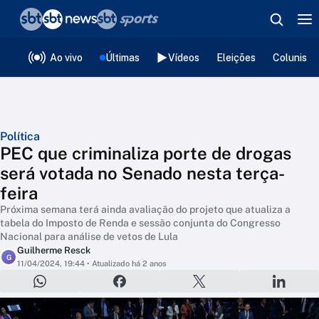
❮
voltar
Editorias
Ao vivo
Últimas
Vídeos
Eleições
Colunista
Política
PEC que criminaliza porte de drogas
será votada no Senado nesta terça-
feira
Próxima semana terá ainda avaliação do projeto que atualiza a
tabela do Imposto de Renda e sessão conjunta do Congresso
Nacional para análise de vetos de Lula
Guilherme Resck
G
11/04/2024, 19:44
• Atualizado há 2 anos