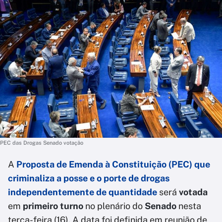
PEC das Drogas Senado votação
A
Proposta de Emenda à Constituição (PEC) que
criminaliza a posse e o porte de drogas
independentemente de quantidade
será
votada
em
primeiro turno
no plenário do
Senado
nesta
terça-feira (16). A data foi definida em reunião de