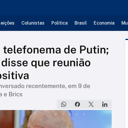
leições
Colunistas
Política
Brasil
Economia
Mu
 telefonema de Putin;
 disse que reunião
sitiva
onversado recentemente, em 9 de
a e Brics