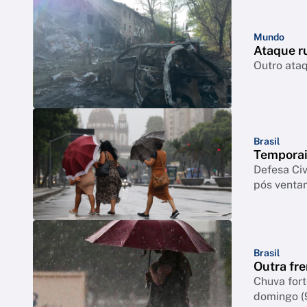
Mundo
Ataque ru
Outro ataq
Brasil
Temporai
Defesa Civ
pós venta
Brasil
Outra fre
Chuva for
domingo (