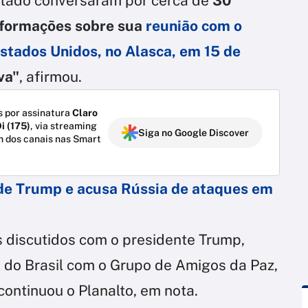
Estado conversaram por cerca de
30
nformações sobre sua
reunião com o
stados Unidos, no Alasca, em 15 de
va"
, afirmou.
 por assinatura
Claro
i (175)
, via streaming
Siga no Google Discover
m dos canais nas Smart
 de Trump e acusa Rússia de ataques em
 discutidos com o presidente Trump,
 do Brasil com o Grupo de Amigos da Paz,
 continuou o Planalto, em nota.