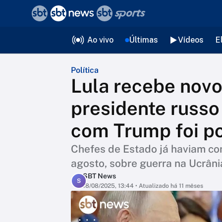
❮
voltar
Editorias
Ao vivo
Últimas
Vídeos
E
Política
Lula recebe novo
presidente russo
com Trump foi po
Chefes de Estado já haviam c
agosto, sobre guerra na Ucrâni
SBT News
S
18/08/2025, 13:44
• Atualizado há 11 mêses