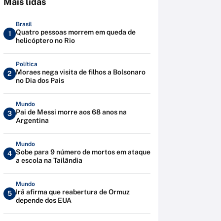
Mais lidas
Brasil
Quatro pessoas morrem em queda de
1
helicóptero no Rio
Política
Moraes nega visita de filhos a Bolsonaro
2
no Dia dos Pais
Mundo
Pai de Messi morre aos 68 anos na
3
Argentina
Mundo
Sobe para 9 número de mortos em ataque
4
a escola na Tailândia
Mundo
Irã afirma que reabertura de Ormuz
5
depende dos EUA