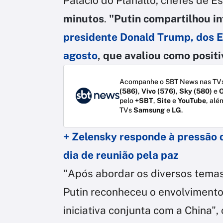
Palácio do Planalto, chefes de 
minutos
.
"Putin compartilhou i
presidente Donald Trump, dos E
agosto
, que avaliou como positi
Acompanhe o SBT News nas TVs
(586)
,
Vivo (576)
,
Sky (580)
e
O
pelo
+SBT
,
Site
e
YouTube
, alé
TVs
Samsung
e
LG
.
+ Zelensky responde à pressão
dia de reunião pela paz
"Após abordar os diversos temas
Putin reconheceu o envolvimento
iniciativa conjunta com a China",