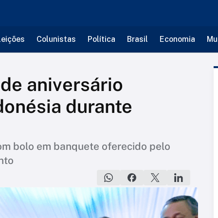
leições
Colunistas
Política
Brasil
Economia
Mu
 de aniversário
donésia durante
om bolo em banquete oferecido pelo
nto