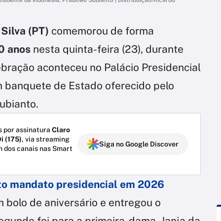
 Silva (PT)
comemorou de forma
80 anos
nesta quinta-feira (23), durante
lebração aconteceu no Palácio Presidencial
m banquete de Estado oferecido pelo
ubianto.
 por assinatura
Claro
i (175)
, via streaming
Siga no Google Discover
m dos canais nas Smart
arto mandato presidencial em 2026
m bolo de aniversário e entregou o
segundo foi para a primeira-dama, Janja da