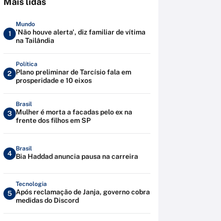
Mais lidas
Mundo
'Não houve alerta', diz familiar de vítima
1
na Tailândia
Política
Plano preliminar de Tarcísio fala em
2
prosperidade e 10 eixos
Brasil
Mulher é morta a facadas pelo ex na
3
frente dos filhos em SP
Brasil
4
Bia Haddad anuncia pausa na carreira
Tecnologia
Após reclamação de Janja, governo cobra
5
medidas do Discord