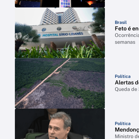
Brasil
Feto é e
Ocorrência
semanas
Política
Alertas 
Queda de 3
Política
Mendonça
Ministro d