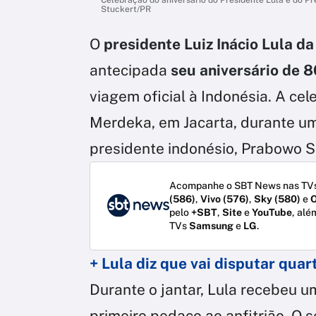
Stuckert/PR
O
presidente Luiz Inácio Lula da
antecipada
seu aniversário de 
viagem oficial à Indonésia. A ce
Merdeka, em Jacarta, durante u
presidente indonésio, Prabowo S
Acompanhe o SBT News nas TVs
(586)
,
Vivo (576)
,
Sky (580)
e
O
pelo
+SBT
,
Site
e
YouTube
, alé
TVs
Samsung
e
LG
.
+ Lula diz que vai disputar qu
Durante o jantar, Lula recebeu u
primeiro pedaço ao anfitrião. O 