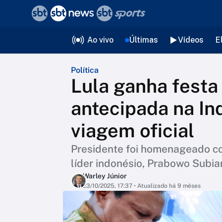
❮
voltar
Editorias
Ao vivo
Últimas
Vídeos
E
Política
Lula ganha festa
antecipada na In
viagem oficial
Presidente foi homenageado c
líder indonésio, Prabowo Subia
Warley Júnior
23/10/2025, 17:37
• Atualizado há 9 mêses