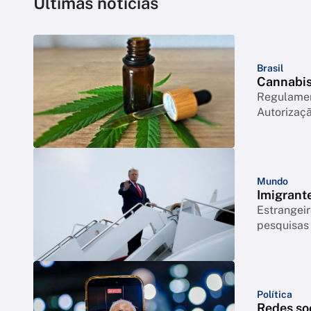
Últimas notícias
Brasil
Cannabis 
Regulament
Autorizaçã
Mundo
Imigrant
Estrangeir
pesquisas
Política
Redes so