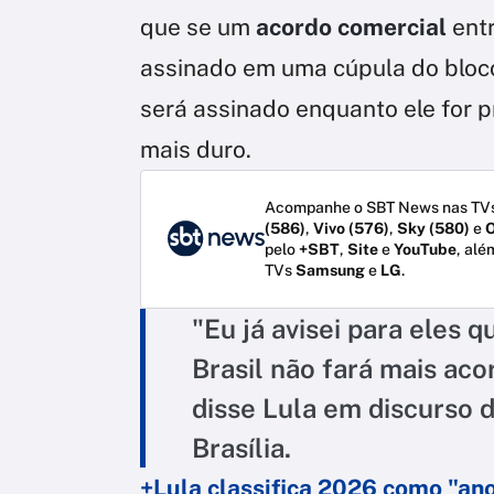
que se um
acordo comercial
ent
assinado em uma cúpula do bloc
será assinado enquanto ele for 
mais duro.
Acompanhe o SBT News nas TVs
(586)
,
Vivo (576)
,
Sky (580)
e
O
pelo
+SBT
,
Site
e
YouTube
, alé
TVs
Samsung
e
LG
.
"Eu já avisei para eles q
Brasil não fará mais aco
disse Lula em discurso 
Brasília.
+Lula classifica 2026 como "ano