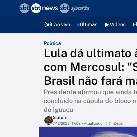
❮
voltar
Editorias
Ao vivo
Últimas
Vídeos
E
Política
Lula dá ultimato
com Mercosul: "S
Brasil não fará m
Presidente afirmou que ainda 
concluído na cúpula do bloco 
do Iguaçu
Reuters
17/12/2025, 17:03
• Atualizado há 7 mêses