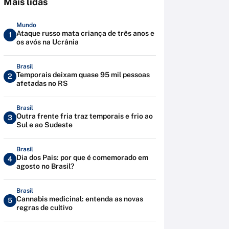
Mais lidas
Mundo
Ataque russo mata criança de três anos e
1
os avós na Ucrânia
Brasil
Temporais deixam quase 95 mil pessoas
2
afetadas no RS
Brasil
Outra frente fria traz temporais e frio ao
3
Sul e ao Sudeste
Brasil
Dia dos Pais: por que é comemorado em
4
agosto no Brasil?
Brasil
Cannabis medicinal: entenda as novas
5
regras de cultivo