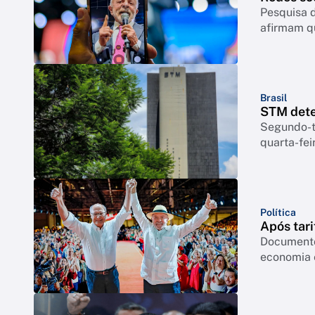
Pesquisa d
afirmam q
Brasil
STM dete
Segundo-te
quarta-feir
Política
Após tari
Documento
economia 