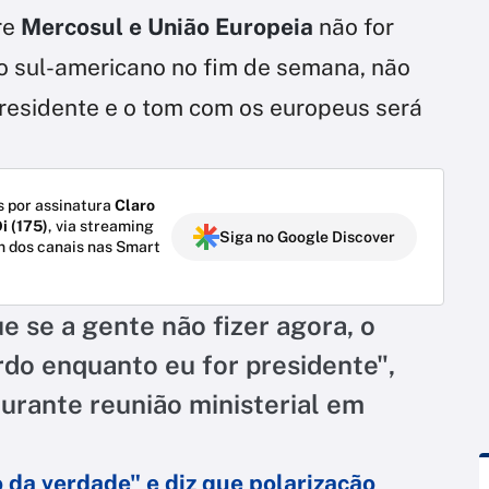
re
Mercosul e União Europeia
não for
o sul-americano no fim de semana, não
presidente e o tom com os europeus será
 por assinatura
Claro
i (175)
, via streaming
Siga no Google Discover
m dos canais nas Smart
ue se a gente não fizer agora, o
rdo enquanto eu for presidente",
durante reunião ministerial em
 da verdade" e diz que polarização