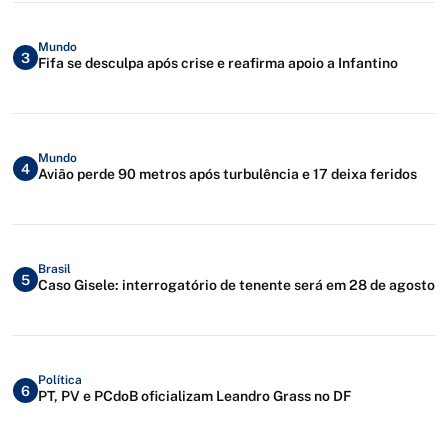
Mundo
3
Fifa se desculpa após crise e reafirma apoio a Infantino
Mundo
4
Avião perde 90 metros após turbulência e 17 deixa feridos
Brasil
5
Caso Gisele: interrogatório de tenente será em 28 de agosto
Política
6
PT, PV e PCdoB oficializam Leandro Grass no DF