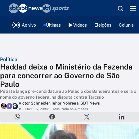
❮
voltar
Editorias
Ao vivo
Últimas
Vídeos
Eleições
Colunista
Política
Haddad deixa o Ministério da Fazenda
para concorrer ao Governo de São
Paulo
Petista lança pré-candidatura ao Palácio dos Bandeirantes e será o
nome do governo federal na disputa contra Tarcísio
Victor Schneider
,
Ighor Nóbrega
,
SBT News
I
19/03/2026, 23:52
• Atualizado há 4 mêses