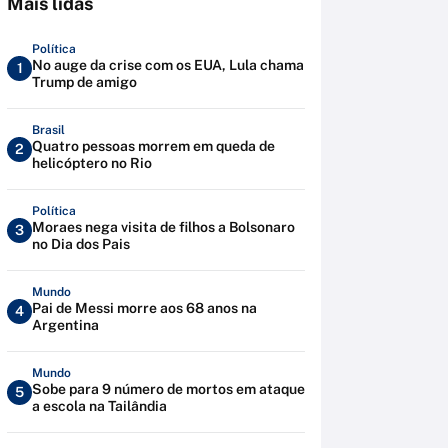
Mais lidas
Política
No auge da crise com os EUA, Lula chama
1
Trump de amigo
Brasil
Quatro pessoas morrem em queda de
2
helicóptero no Rio
Política
Moraes nega visita de filhos a Bolsonaro
3
no Dia dos Pais
Mundo
Pai de Messi morre aos 68 anos na
4
Argentina
Mundo
Sobe para 9 número de mortos em ataque
5
a escola na Tailândia