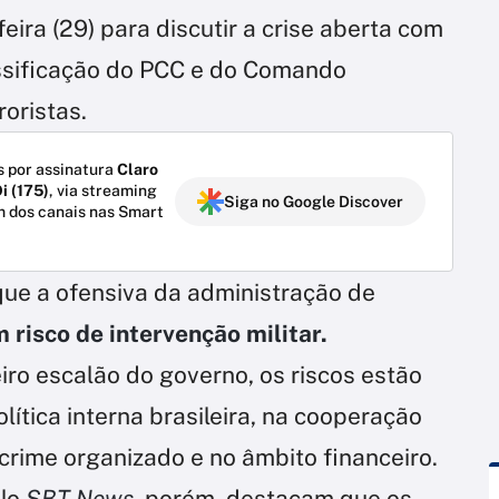
ira (29) para discutir a crise aberta com
assificação do PCC e do Comando
oristas.
 por assinatura
Claro
i (175)
, via streaming
Siga no Google Discover
m dos canais nas Smart
que a ofensiva da administração de
 risco de intervenção militar.
iro escalão do governo, os riscos estão
olítica interna brasileira, na cooperação
crime organizado e no âmbito financeiro.
lo
SBT News,
porém, destacam que os