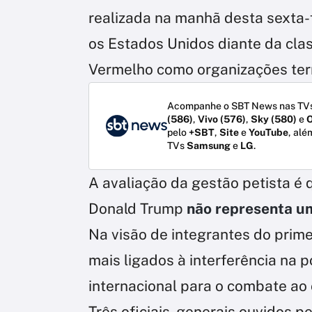
realizada na manhã desta sexta-fe
os Estados Unidos diante da cl
Vermelho como organizações terr
Acompanhe o SBT News nas TVs
(586)
,
Vivo (576)
,
Sky (580)
e
O
pelo
+SBT
,
Site
e
YouTube
, alé
TVs
Samsung
e
LG
.
A avaliação da gestão petista é 
Donald Trump
não representa um
Na visão de integrantes do prime
mais ligados à interferência na p
internacional para o combate ao 
Três oficiais-generais ouvidos pe