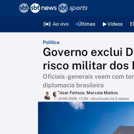
❮
voltar
Editorias
Ao vivo
Últimas
Vídeos
E
Política
Governo exclui D
risco militar dos
Oficiais-generais veem com te
diplomacia brasileira
Cézar Feitoza
,
Marcela Mattos
29/05/2026, 17:28
• Atualizado há 2 mêses