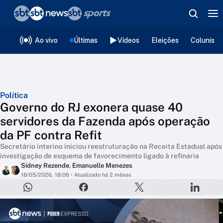
❮
voltar
Editorias
Ao vivo
Últimas
Vídeos
Eleições
Colunista
Política
Governo do RJ exonera quase 40
servidores da Fazenda após operação
da PF contra Refit
Secretário interino iniciou reestruturação na Receita Estadual após
investigação de esquema de favorecimento ligado à refinaria
Sidney Rezende
,
Emanuelle Menezes
18/05/2026, 18:06
• Atualizado há 2 mêses