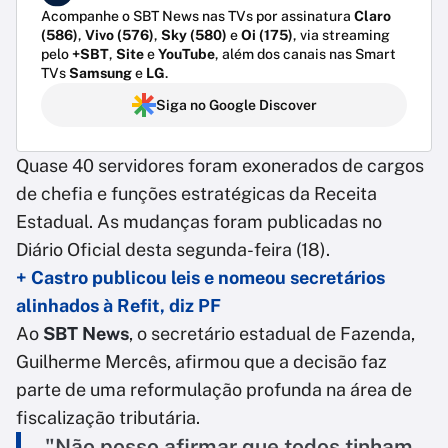
Acompanhe o SBT News nas TVs por assinatura
Claro
(586)
,
Vivo (576)
,
Sky (580)
e
Oi (175)
, via streaming
pelo
+SBT
,
Site
e
YouTube
, além dos canais nas Smart
TVs
Samsung
e
LG
.
Siga no Google Discover
Quase 40 servidores foram exonerados de cargos
de chefia e funções estratégicas da Receita
Estadual. As mudanças foram publicadas no
Diário Oficial desta segunda-feira (18).
+ Castro publicou leis e nomeou secretários
alinhados à Refit, diz PF
Ao
SBT News
, o secretário estadual de Fazenda,
Guilherme Mercês, afirmou que a decisão faz
parte de uma reformulação profunda na área de
fiscalização tributária.
"Não posso afirmar que todos tinham